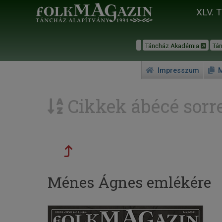
XLV. 
Táncház Akadémia
Tá
Impresszum
M
Cikkek ábécé sorr
Ménes Ágnes emlékére