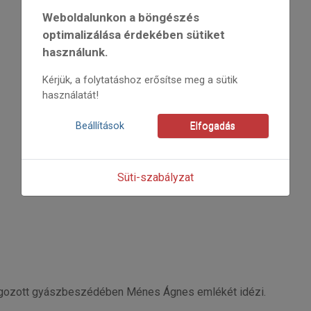
2020
Weboldalunkon a böngészés
2020/6
Molnár Gyula
optimalizálása érdekében sütiket
Kezdőoldal: 38
használunk.
=>
Kérjük, a folytatáshoz erősítse meg a sütik
használatát!
Beállítások
Elfogadás
Süti-szabályzat
angozott gyászbeszédében Ménes Ágnes emlékét idézi.