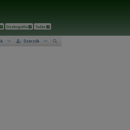
Diszkográfia
Tudás
ok
Szerzők