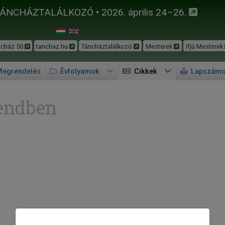
TÁNCHÁZTALÁLKOZÓ • 2026. április 24–26.
ncház 50
tanchaz.hu
Táncháztalálkozó
Mesterek
Ifjú Mesterek
egrendelés
Évfolyamok
Cikkek
Lapszám
endben