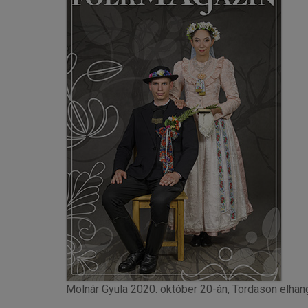
Molnár Gyula 2020. október 20-án, Tordason elh