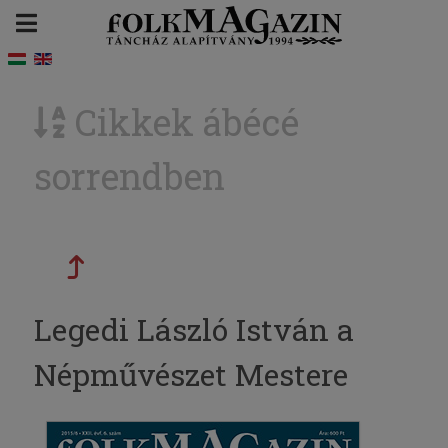
Cikkek ábécé
sorrendben
Legedi László István a
Népművészet Mestere