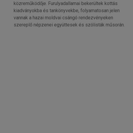
közreműködője. Furulyadallamai bekerültek kottás
kiadványokba és tankönyvekbe, folyamatosan jelen
vannak a hazai moldvai csángó rendezvényeken
szereplő népzenei együttesek és szólisták műsorán.