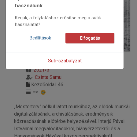
használunk.
Kérjük, a folytatáshoz erősítse meg a sütik
használatát!
Beállítások
Elfogadás
Süti-szabályzat
2021
2021/3
Csinta Samu
Kezdőoldal: 46
=>
„Mesterterv” nélkül látott munkához, az elődök munkái
digitalizálásának, archiválásának, eredményeik
közreadásának előtérbe helyezésével. Interjú Pávai
Istvánnal megvalósításokról, hiányérzetekről és a
Hagyományok Házával közös perspektívákról.