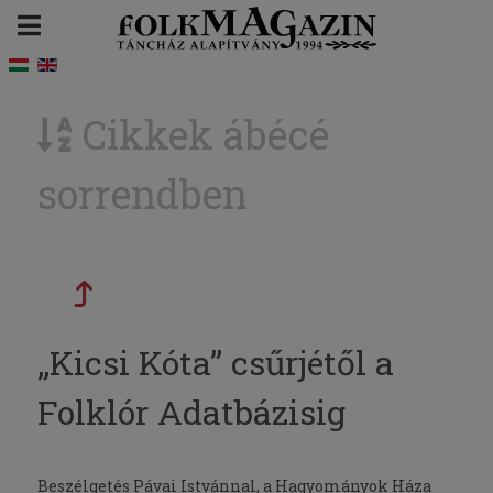
Cikkek ábécé
sorrendben
„Kicsi Kóta” csűrjétől a
Folklór Adatbázisig
Beszélgetés Pávai Istvánnal, a Hagyományok Háza