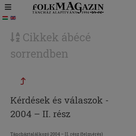
Cikkek ábécé
sorrendben
Kérdések és válaszok -
2004 – II. rész
Táncháztalálkozó 2004 – II. rész (felmérés)