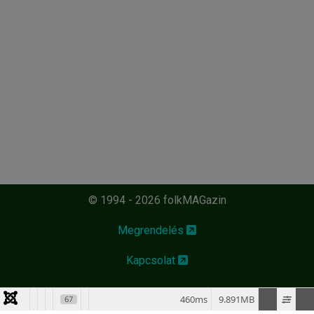
© 1994 - 2026 folkMAGazin
Megrendelés
Kapcsolat
460ms
9.891MB
67