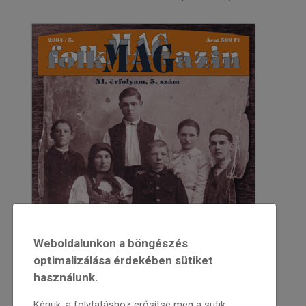
Weboldalunkon a böngészés
optimalizálása érdekében sütiket
használunk.
Kérjük, a folytatáshoz erősítse meg a sütik