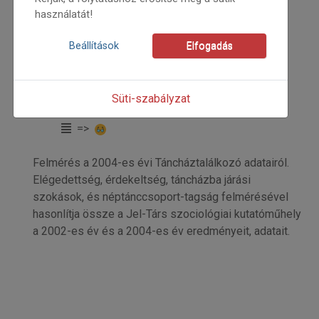
használatát!
Beállítások
Elfogadás
2004
2004/5
Jel-Társ
Süti-szabályzat
Kezdőoldal: 32
=>
Felmérés a 2004-es évi Táncháztalálkozó adatairól.
Elégedettség, érdekeltség, táncházba járási
szokások, és néptánccsoport-tagság felmérésével
hasonlítja össze a Jel-Társ szociológiai kutatóműhely
a 2002-es év és a 2004-es év eredményeit, adatait.