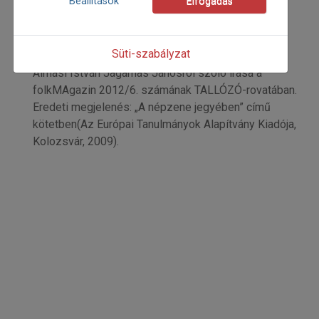
Beállítások
Elfogadás
Almási István
Kezdőoldal: 42
=>
Süti-szabályzat
Almási István Jagamas Jánosról szóló írása a
folkMAgazin 2012/6. számának TALLÓZÓ-rovatában.
Eredeti megjelenés: „A népzene jegyében” című
kötetben(Az Európai Tanulmányok Alapítvány Kiadója,
Kolozsvár, 2009).