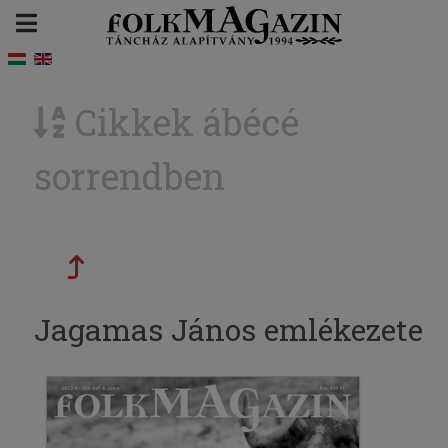
Cikkek ábécé
sorrendben
Jagamas János emlékezete