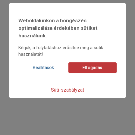
2014
Weboldalunkon a böngészés
2014/1
optimalizálása érdekében sütiket
Takács András
használunk.
Kezdőoldal: 12
=>
Kérjük, a folytatáshoz erősítse meg a sütik
használatát!
Beállítások
Elfogadás
Süti-szabályzat