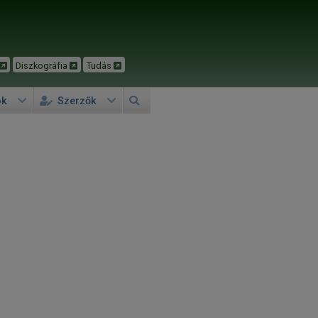
Diszkográfia
Tudás
ok
Szerzők