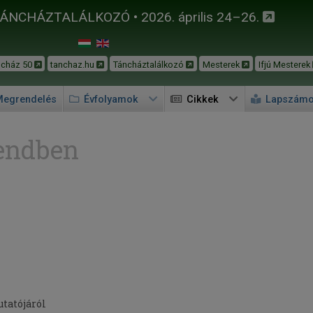
TÁNCHÁZTALÁLKOZÓ • 2026. április 24–26.
ncház 50
tanchaz.hu
Táncháztalálkozó
Mesterek
Ifjú Mesterek
egrendelés
Évfolyamok
Cikkek
Lapszám
endben
tatójáról