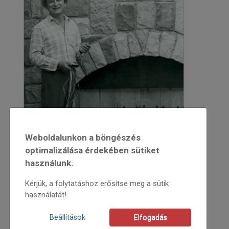
Weboldalunkon a böngészés
optimalizálása érdekében sütiket
használunk.
Kérjük, a folytatáshoz erősítse meg a sütik
használatát!
2013
Beállítások
Elfogadás
2013/5