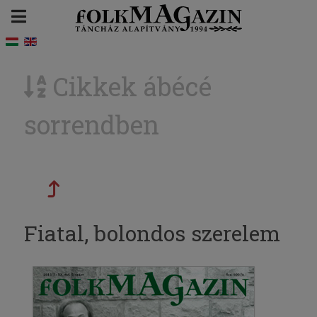
Cikkek ábécé
sorrendben
Fiatal, bolondos szerelem