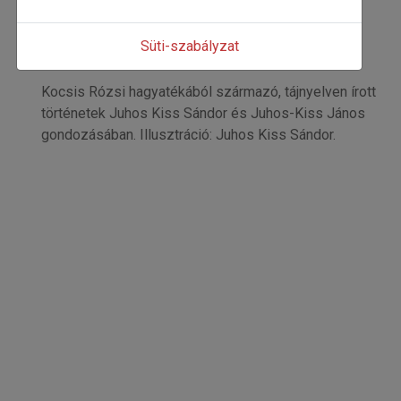
Kocsis Rózsi
Kezdőoldal: 32
Süti-szabályzat
=>
Kocsis Rózsi hagyatékából származó, tájnyelven írott
történetek Juhos Kiss Sándor és Juhos-Kiss János
gondozásában. Illusztráció: Juhos Kiss Sándor.