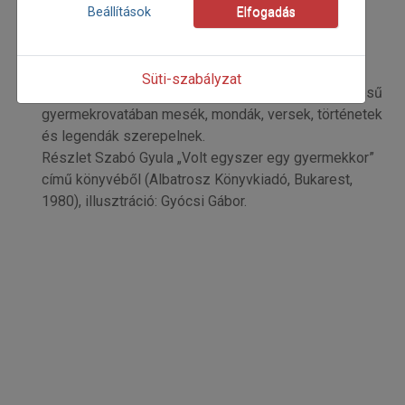
Szabó Gyula
Beállítások
Elfogadás
Kezdőoldal: 10
=>
Süti-szabályzat
Kóka Rozália „Egyszer volt, hogy is volt?” elnevezésű
gyermekrovatában mesék, mondák, versek, történetek
és legendák szerepelnek.
Részlet Szabó Gyula „Volt egyszer egy gyermekkor”
című könyvéből (Albatrosz Könyvkiadó, Bukarest,
1980), illusztráció: Gyócsi Gábor.