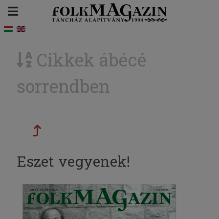
Cikkek ábécé
sorrendben
Eszet vegyenek!