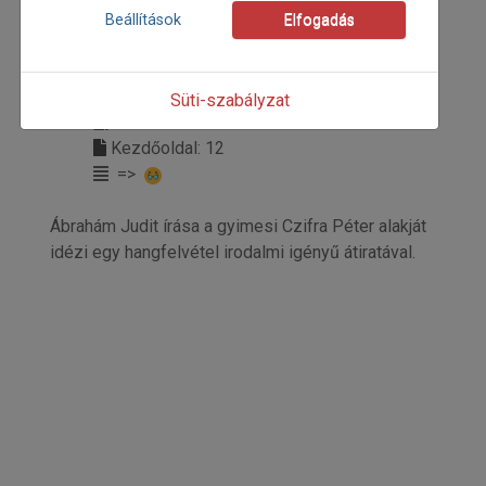
Beállítások
Elfogadás
2022
2022/1
Süti-szabályzat
Ábrahám Judit
Kezdőoldal: 12
=>
Ábrahám Judit írása a gyimesi Czifra Péter alakját
idézi egy hangfelvétel irodalmi igényű átiratával.