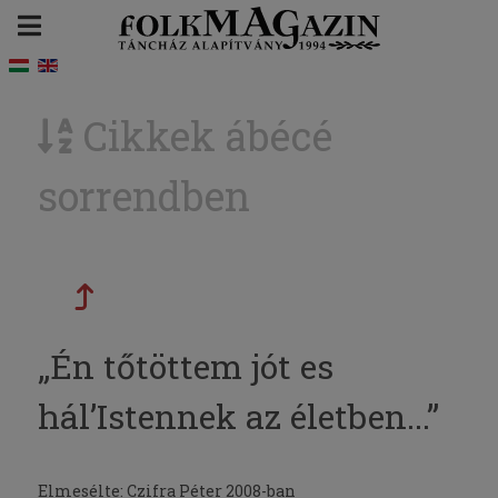
Cikkek ábécé
sorrendben
„Én tőtöttem jót es
hál’Istennek az életben...”
Elmesélte: Czifra Péter 2008-ban