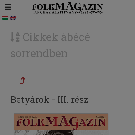
Cikkek ábécé
sorrendben
Betyárok - III. rész