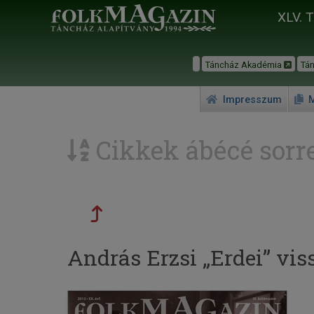
XLV. 
Táncház Akadémia
Tá
Impresszum
M
Cikkek ábécé sorr
András Erzsi „Erdei” vi