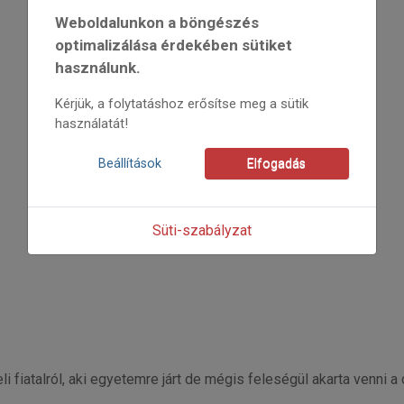
2013
Weboldalunkon a böngészés
2013/x
Bíróné Marsi Andrea
optimalizálása érdekében sütiket
Kezdőoldal: 23
használunk.
=>
Kérjük, a folytatáshoz erősítse meg a sütik
használatát!
Beállítások
Elfogadás
Süti-szabályzat
 fiatalról, aki egyetemre járt de mégis feleségül akarta venni a 