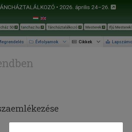
TÁNCHÁZTALÁLKOZÓ • 2026. április 24–26.
ncház 50
tanchaz.hu
Táncháztalálkozó
Mesterek
Ifjú Mesterek
egrendelés
Évfolyamok
Cikkek
Lapszám
endben
sszaemlékezése