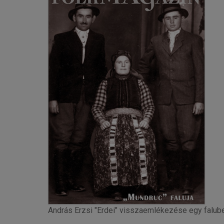
András Erzsi "Erdei" visszaemlékezése egy falubeli