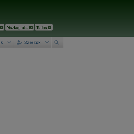
Diszkográfia
Tudás
ok
Szerzők