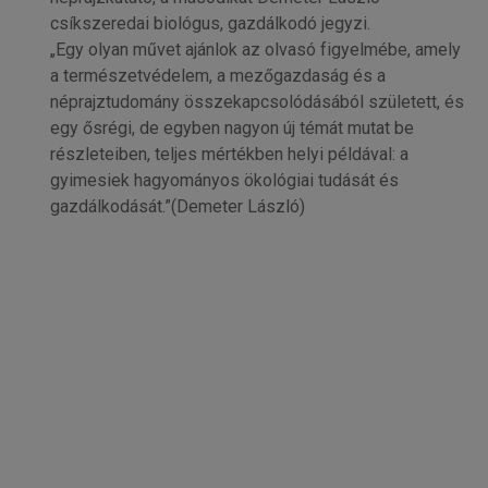
csíkszeredai biológus, gazdálkodó jegyzi.
„Egy olyan művet ajánlok az olvasó figyelmébe, amely
a természetvédelem, a mezőgazdaság és a
néprajztudomány összekapcsolódásából született, és
egy ősrégi, de egyben nagyon új témát mutat be
részleteiben, teljes mértékben helyi példával: a
gyimesiek hagyományos ökológiai tudását és
gazdálkodását.”(Demeter László)