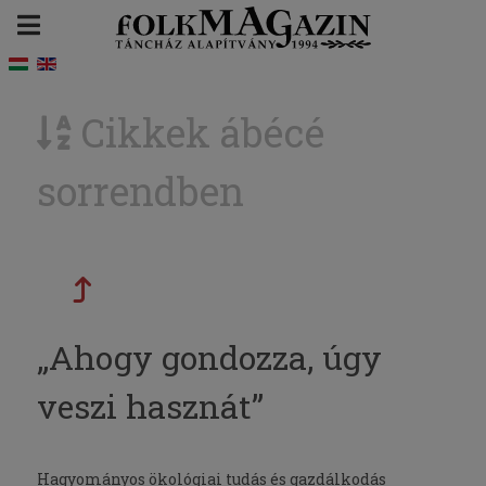
Cikkek ábécé
sorrendben
„Ahogy gondozza, úgy
veszi hasznát”
Hagyományos ökológiai tudás és gazdálkodás