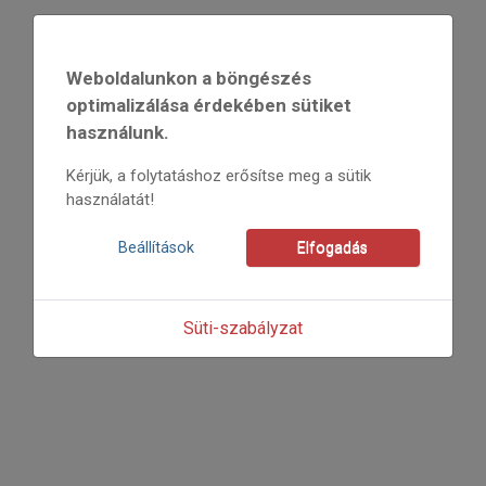
2023
2023/3
Weboldalunkon a böngészés
Agócs Gergely
optimalizálása érdekében sütiket
Kezdőoldal: 34
használunk.
=>
Kérjük, a folytatáshoz erősítse meg a sütik
használatát!
Beállítások
Elfogadás
Süti-szabályzat