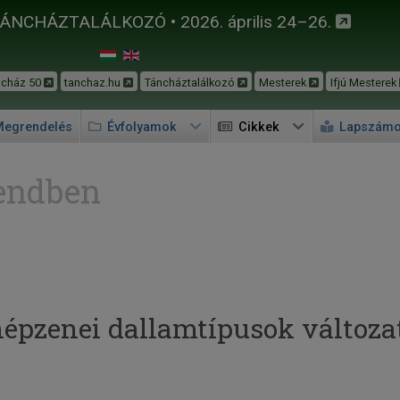
TÁNCHÁZTALÁLKOZÓ • 2026. április 24–26.
ncház 50
tanchaz.hu
Táncháztalálkozó
Mesterek
Ifjú Mesterek
egrendelés
Évfolyamok
Cikkek
Lapszám
endben
épzenei dallamtípusok változat