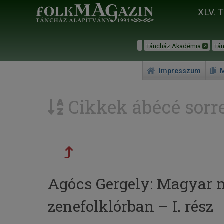
XLV. 
Táncház Akadémia
Tá
Impresszum
M
Cikkek ábécé sorr
Agócs Gergely: Magyar n
zenefolklórban – I. rész