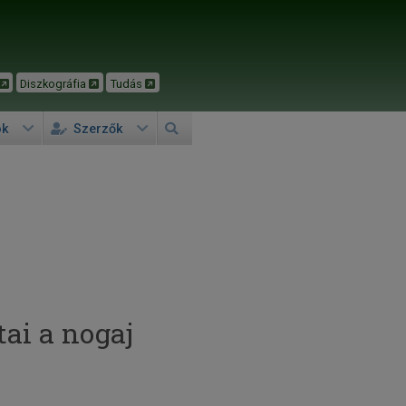
Diszkográfia
Tudás
ok
Szerzők
ai a nogaj