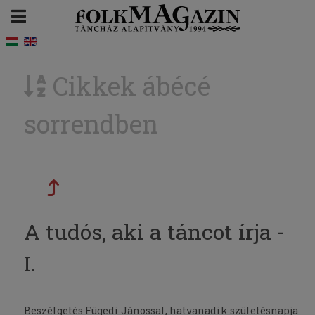
Cikkek ábécé
sorrendben
A tudós, aki a táncot írja -
I.
Beszélgetés Fügedi Jánossal, hatvanadik születésnapja