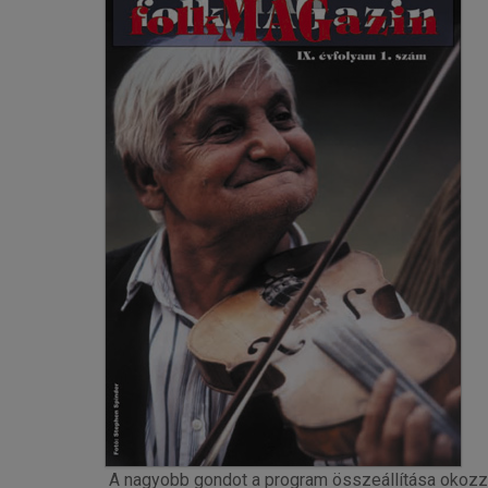
A nagyobb gondot a program összeállítása okozza: