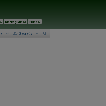
Diszkográfia
Tudás
ok
Szerzők