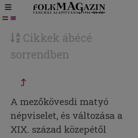
Cikkek ábécé
sorrendben
A mezőkövesdi matyó
népviselet, és változása a
XIX. század közepétől