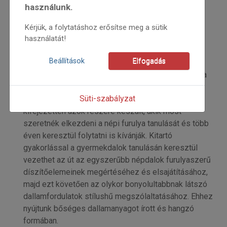
2010
használunk.
2010/6
Balogh Sándor
Kérjük, a folytatáshoz erősítse meg a sütik
Kezdőoldal: 45
használatát!
=>
Beállítások
Elfogadás
Napjainkra számos művészeti iskolában tanulható a
népi furulya, amelynek népszerűsége egyre nő. A
Süti-szabályzat
„Magyar népi furulyajáték alapjai” című tankönyv
kifejezetten azok részére készült, akik most
szeretnék elkezdeni a népi furulya tanulását és több
éven keresztül folytatni is kívánják. Kitartó
gyakorlással a gyermekdalok tanulásán keresztül
vezethet az út az egyszerűbb népdalok furulyaszerű
díszítőelemeinek megértéséhez és elsajátításához,
majd ezt követően az olykor bonyolultabbnak látszó
dallamfordulatok stílushű megszólaltatásához. Ehhez
nyújtunk bőséges dallamanyagot írott és hangzó
formában.