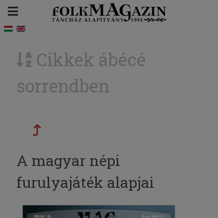
Cikkek ábécé
sorrendben
A magyar népi
furulyajáték alapjai