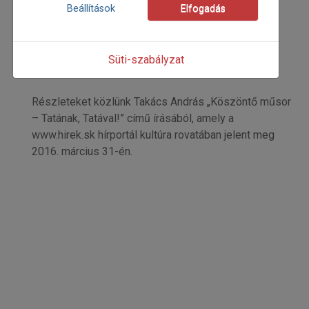
2016
Beállítások
Elfogadás
2016/3
Takács András
Kezdőoldal: 09
Süti-szabályzat
=>
Részleteket közlünk Takács András „Köszöntő műsor
– Tatának, Tatával!” című írásából, amely a
www.hirek.sk hírportál kultúra rovatában jelent meg
2016. március 31-én.