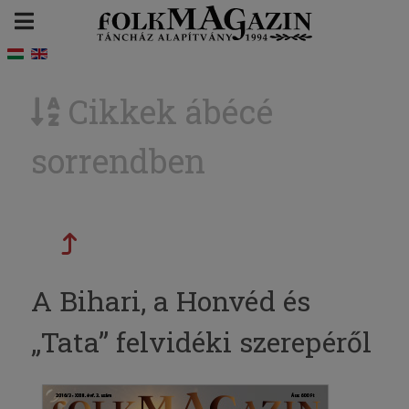
Cikkek ábécé
sorrendben
A Bihari, a Honvéd és
„Tata” felvidéki szerepéről