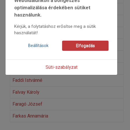
Weboldalunkon a böngészés
optimalizálása érdekében sütiket
Erdőhátiné Lányi Mária
használunk.
Eredics Dávid
Kérjük, a folytatáshoz erősítse meg a sütik
Eredics Gábor
használatát!
Eredics Júlia
Beállítások
Elfogadás
Écsi Gyöngyi
Süti-szabályzat
Énekes István (Zita)
Faddi Istvánné
Falvay Károly
Faragó József
Farkas Annamária