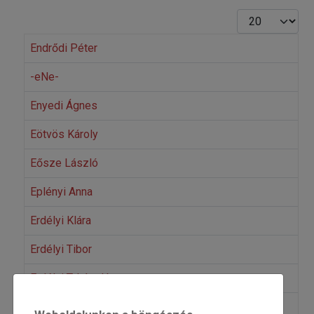
Tételek #
Endrődi Péter
-eNe-
Enyedi Ágnes
Eötvös Károly
Eősze László
Eplényi Anna
Erdélyi Klára
Erdélyi Tibor
Erdélyi T. László
Erdélyi Zsuzsanna