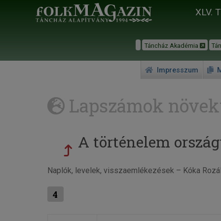
XLV. 
Táncház Akadémia
Tá
Impresszum
M
Lapszámok növek
A történelem ország
Naplók, levelek, visszaemlékezések – Kóka Rozál
4