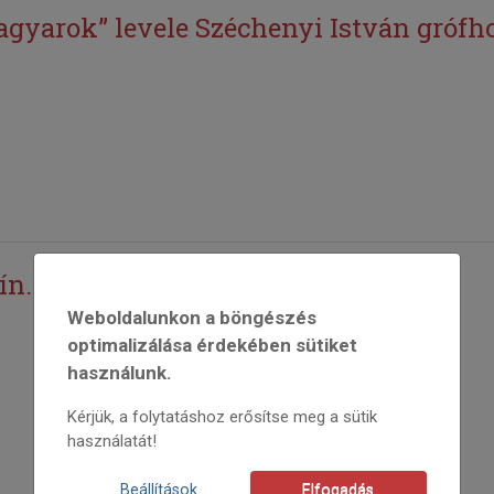
agyarok” levele Széchenyi István grófh
n...”
Weboldalunkon a böngészés
optimalizálása érdekében sütiket
használunk.
Kérjük, a folytatáshoz erősítse meg a sütik
használatát!
Beállítások
Elfogadás