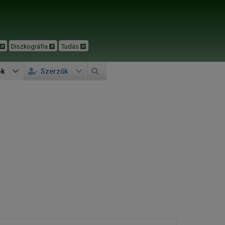
Diszkográfia
Tudás
ok
Szerzők