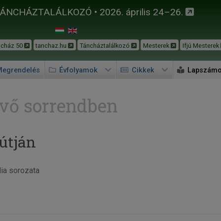
TÁNCHÁZTALÁLKOZÓ • 2026. április 24–26.
ncház 50
tanchaz.hu
Táncháztalálkozó
Mesterek
Ifjú Mesterek
egrendelés
Évfolyamok
Cikkek
Lapszám
vő sorrendben
útján
ia sorozata