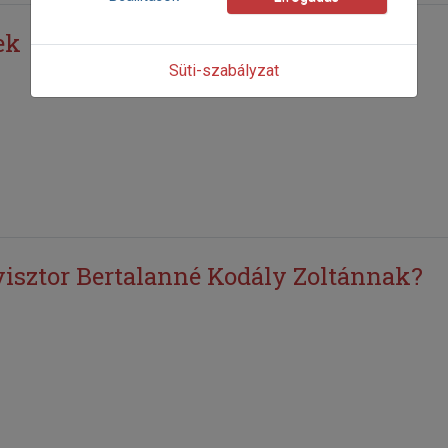
ek
Süti-szabályzat
isztor Bertalanné Kodály Zoltánnak?