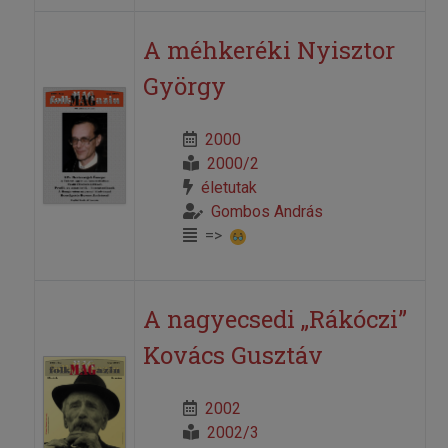
A méhkeréki Nyisztor
György
2000
2000/2
életutak
Gombos András
=>
A nagyecsedi „Rákóczi”
Kovács Gusztáv
2002
2002/3