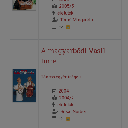
2005/5
életutak
Tómó Margaréta
=>
A magyarbődi Vasil
Imre
Táncos egyéniségek
2004
2004/2
életutak
Busai Norbert
=>