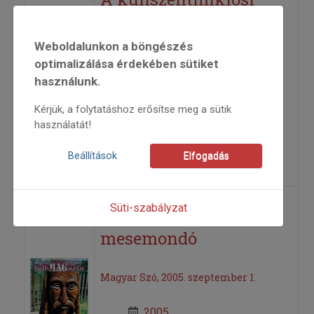
Szappanos Lukács
(1886–1973)
Weboldalunkon a böngészés
optimalizálása érdekében sütiket
használunk.
2001
2001/4
Kérjük, a folytatáshoz erősítse meg a sütik
életutak
használatát!
Felföldi László
=>
Beállítások
Elfogadás
Süti-szabályzat
A magányos
mesemondó
Magyar Szó, 2005. szeptember 1.
2005