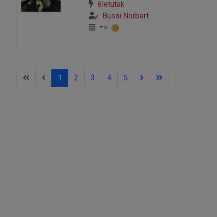
életutak
Busai Norbert
=>
1
2
3
4
5