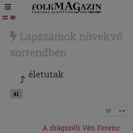
Lapszámok növekvő
sorrendben
életutak
41
Tételek #
A drágszéli Vén Ferenc