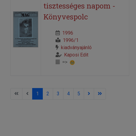
tisztességes napom -
Könyvespolc
1996
1996/1
kiadványajánló
Kaposi Edit
=>
1
2
3
4
5