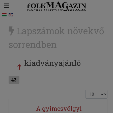
Lapszámok növekvő
sorrendben
kiadványajánló
43
Tételek #
A gyimesvölgyi