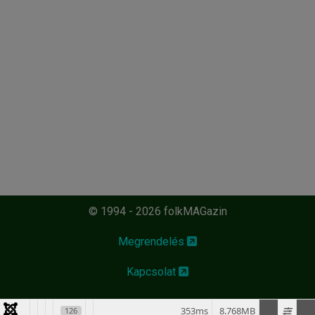
© 1994 - 2026 folkMAGazin
Megrendelés
Kapcsolat
353ms
8.768MB
126