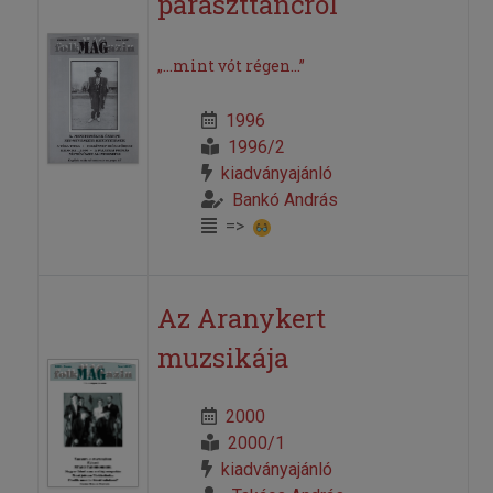
paraszttáncról
„...mint vót régen...”
1996
1996/2
kiadványajánló
Bankó András
=>
Az Aranykert
muzsikája
2000
2000/1
kiadványajánló