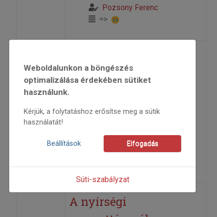
Pozsony Ferenc
=>
A népművészet táncos
Weboldalunkon a böngészés
mesterei
optimalizálása érdekében sütiket
használunk.
2001
Kérjük, a folytatáshoz erősítse meg a sütik
2001/3
használatát!
kiadványajánló
Felföldi László
,
Gombos
Beállítások
Elfogadás
András
=>
Süti-szabályzat
A nyírségi