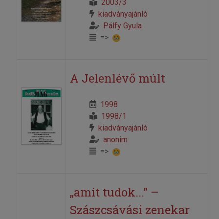
2003/3
kiadványajánló
Pálfy Gyula
=>
A Jelenlévő múlt
1998
1998/1
kiadványajánló
anonim
=>
„amit tudok...” –
Szászcsávási zenekar