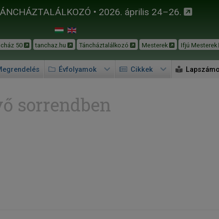
TÁNCHÁZTALÁLKOZÓ • 2026. április 24–26.
ncház 50
tanchaz.hu
Táncháztalálkozó
Mesterek
Ifjú Mesterek
egrendelés
Évfolyamok
Cikkek
Lapszám
ő sorrendben