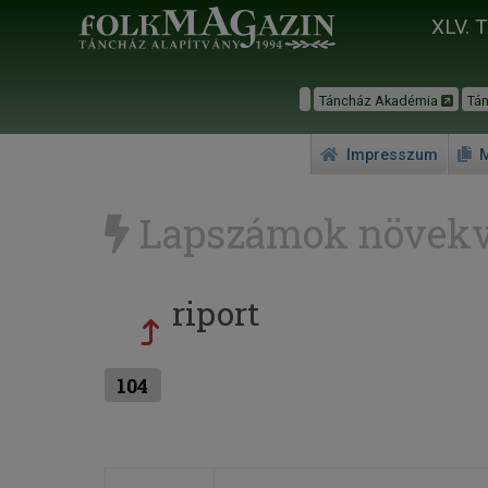
XLV. 
Táncház Akadémia
Tá
Impresszum
M
Lapszámok növekv
riport
104