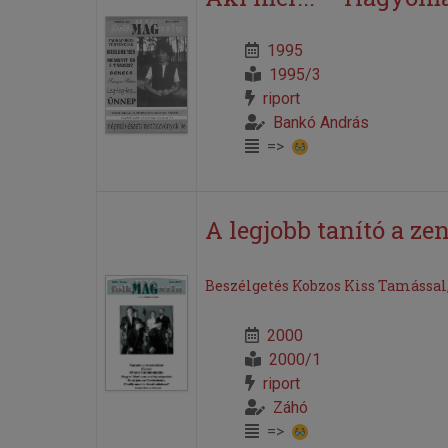
1995
1995/3
riport
Bankó András
=>
A legjobb tanító a ze
Beszélgetés Kobzos Kiss Tamással
2000
2000/1
riport
Záhó
=>