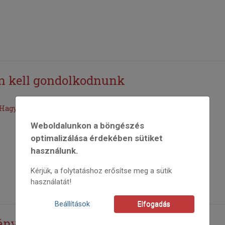
n kell gondolkodnunk
 Hagyományok Háza főigazgatójával
Weboldalunkon a böngészés
optimalizálása érdekében sütiket
használunk.
Kérjük, a folytatáshoz erősítse meg a sütik
használatát!
Beállítások
Elfogadás
ány és minőség