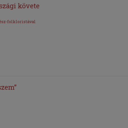
szági követe
sz-folkloristával
szem”