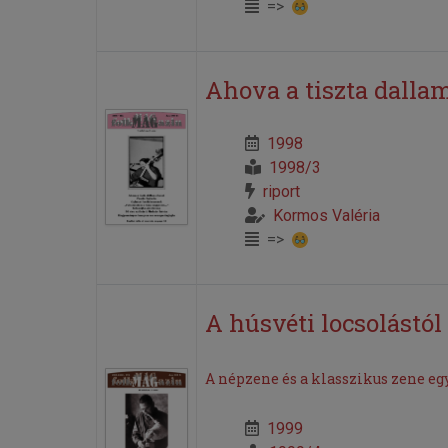
=>
Ahova a tiszta dallam
1998
1998/3
riport
Kormos Valéria
=>
A húsvéti locsolástó
A népzene és a klasszikus zene eg
1999