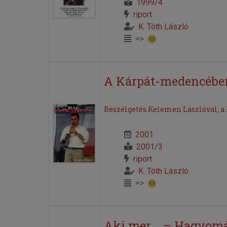
1999/4
riport
K. Tóth László
=>
A Kárpát-medencébe
Beszélgetés Kelemen Lászlóval, a
2001
2001/3
riport
K. Tóth László
=>
Aki mer... – Hagyom