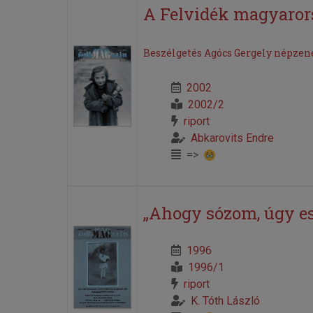
A Felvidék magyaror
Beszélgetés Agócs Gergely népzené
2002
2002/2
riport
Abkarovits Endre
=>
„Ahogy sózom, úgy e
1996
1996/1
riport
K. Tóth László