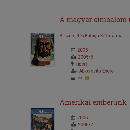
A magyar cimbalom 
Beszélgetés Balogh Kálmánnal
2005
2005/5
riport
Abkarovits Endre
=>
Amerikai emberünk
2006
2006/2