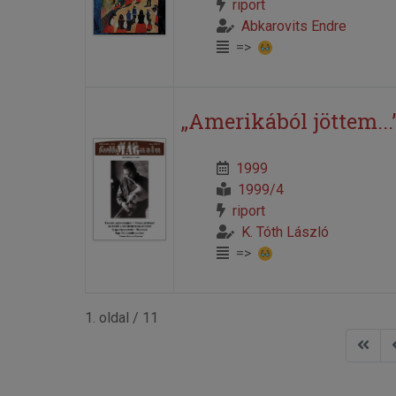
riport
Abkarovits Endre
=>
„Amerikából jöttem...
1999
1999/4
riport
K. Tóth László
=>
1. oldal / 11