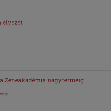
 elvezet
l a Zeneakadémia nagyterméig
ysége