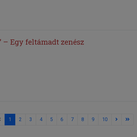
” – Egy feltámadt zenész
1
2
3
4
5
6
7
8
9
10