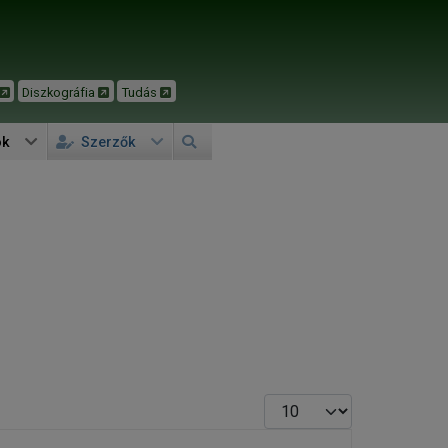
Diszkográfia
Tudás
ok
Szerzők
Tételek #