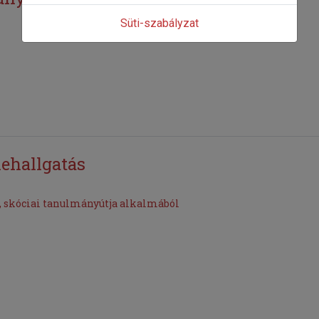
Süti-szabályzat
nehallgatás
, skóciai tanulmányútja alkalmából