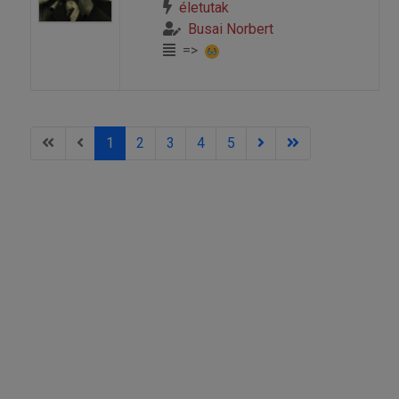
életutak
Busai Norbert
=>
1
2
3
4
5