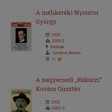
A méhkeréki Nyisztor
György
2000
2000/2
életutak
Gombos András
=>
A nagyecsedi „Rákóczi”
Kovács Gusztáv
2002
2002/3