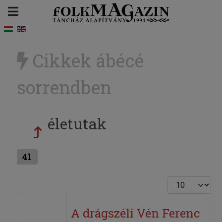
Cikkek ábécé
sorrendben
életutak
41
Tételek #
A drágszéli Vén Ferenc