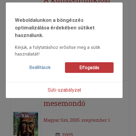
Szappanos Lukács
(1886–1973)
Weboldalunkon a böngészés
optimalizálása érdekében sütiket
használunk.
2001
2001/4
Kérjük, a folytatáshoz erősítse meg a sütik
életutak
használatát!
Felföldi László
=>
Beállítások
Elfogadás
Süti-szabályzat
A magányos
mesemondó
Magyar Szó, 2005. szeptember 1.
2005