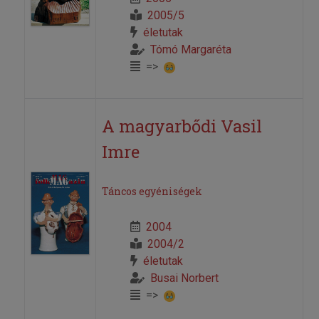
2005/5
életutak
Tómó Margaréta
=>
A magyarbődi Vasil
Imre
Táncos egyéniségek
2004
2004/2
életutak
Busai Norbert
=>