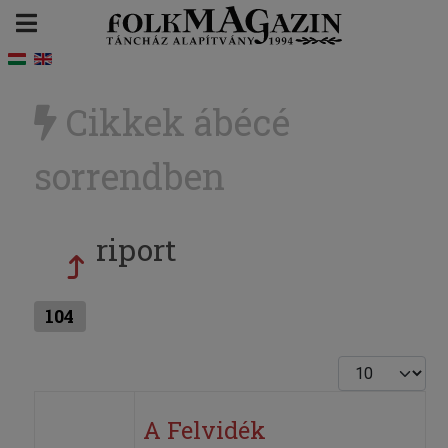
Cikkek ábécé
sorrendben
riport
104
Tételek #
A Felvidék