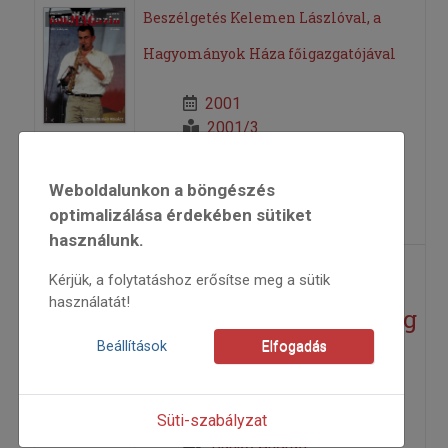
Beszélgetés Kelemen Lászlóval, a
Hagyományok Háza főigazgatójával
2001
2001/3
riport
K. Tóth László
Weboldalunkon a böngészés
=>
optimalizálása érdekében sütiket
használunk.
Aki mer... –
Kérjük, a folytatáshoz erősítse meg a sütik
használatát!
Hagyomány és minőség
Beállítások
Elfogadás
1995
1995/3
Süti-szabályzat
riport
Bankó András