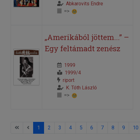
Abkarovits Endre
=>
„Amerikából jöttem...” –
Egy feltámadt zenész
1999
1999/4
riport
K. Tóth László
=>
1
2
3
4
5
6
7
8
9
10