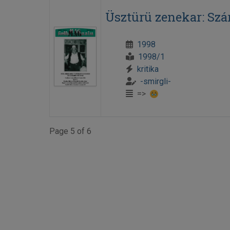
Üsztürü zenekar: Szá
1998
1998/1
kritika
-smirgli-
=>
Page 5 of 6