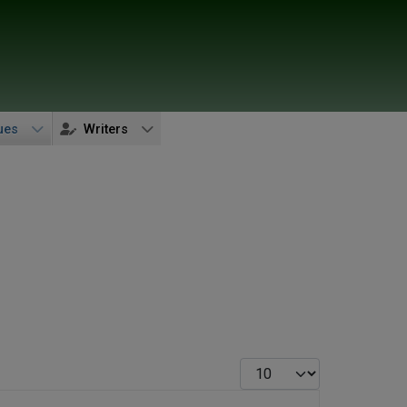
ues
Writers
Display #