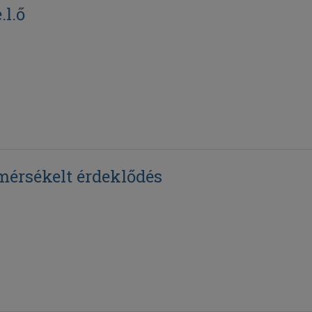
l.ő
mérsékelt érdeklődés