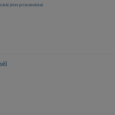
sikál jeles prímásokkal
nél