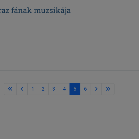
raz fának muzsikája
1
2
3
4
5
6