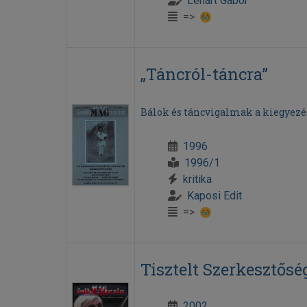
Lénárt Gábor
=>
„Táncról-táncra”
Bálok és táncvigalmak a kiegyezés
1996
1996/1
kritika
Kaposi Edit
=>
Tisztelt Szerkesztősé
2002