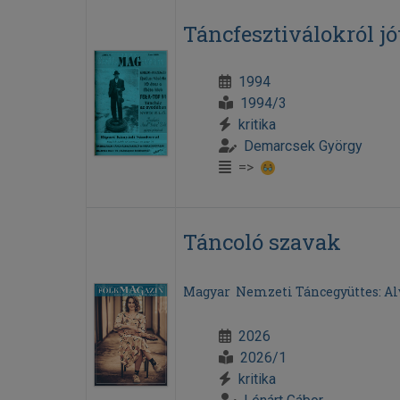
Táncfesztiválokról jót
1994
1994/3
kritika
Demarcsek György
=>
Táncoló szavak
Magyar Nemzeti Táncegyüttes: Alv
2026
2026/1
kritika