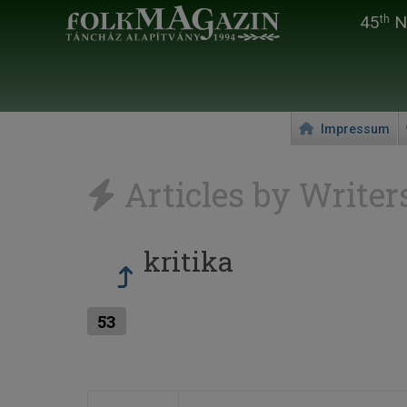
45
Na
th
Impressum
Articles by Writer
kritika
53