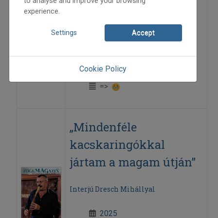
to analyse and improve your browsing
experience.
Beszélgetés ifjabb Szerényi Bélával
Settings
Accept
2025
2025/1
interjú
Cookie Policy
Grozdits Károly
=>
„Mindenféle
kacskaringókkal
jártam a magam útján”
Interjú Dresch Mihállyal
2025