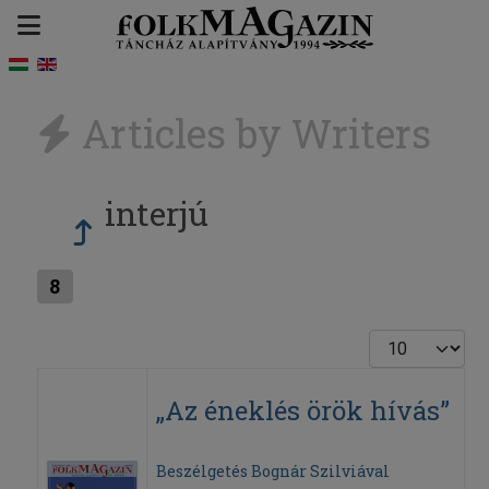
Articles by Writers
interjú
8
Display #
„Az éneklés örök hívás”
Beszélgetés Bognár Szilviával