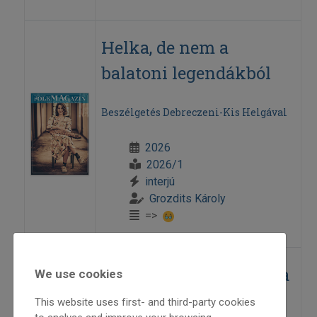
Helka, de nem a
balatoni legendákból
Beszélgetés Debreczeni-Kis Helgával
2026
2026/1
interjú
Grozdits Károly
=>
„Megállították nekem a
We use cookies
világot...”
This website uses first- and third-party cookies