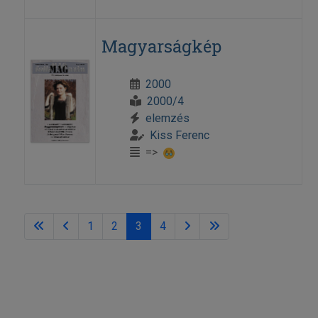
Magyarságkép
2000
2000/4
elemzés
Kiss Ferenc
=>
1
2
3
4