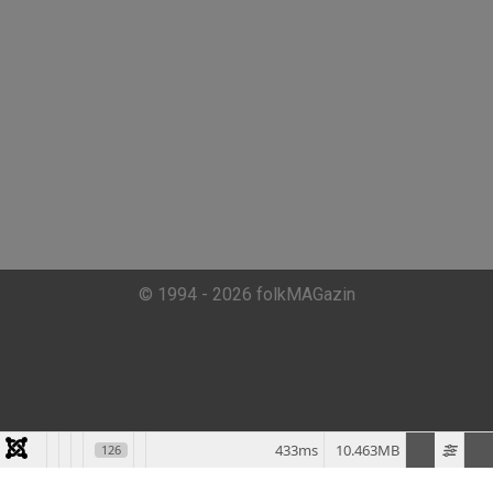
© 1994 - 2026 folkMAGazin
433ms
10.463MB
126