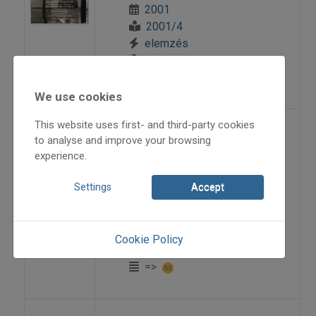
2001
2001/4
elemzés
Lévai Péter
=>
We use cookies
This website uses first- and third-party cookies
Hanganyagok
to analyse and improve your browsing
experience.
digitalizálása III.
Settings
Accept
2005
2005/1
elemzés
Cookie Policy
Vitányi Iván ifj.
=>