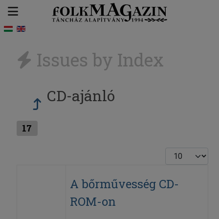
Issues by Index
CD-ajánló
17
Display #
A bőrművesség CD-
ROM-on