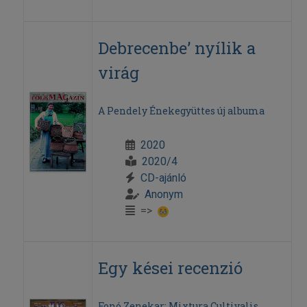
Debrecenbe’ nyílik a
virág
A Pendely Énekegyüttes új albuma
2020
2020/4
CD-ajánló
Anonym
=>
Egy kései recenzió
Fonó Zenekar: Mixtura Cultivalis