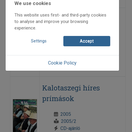
We use cookies
This website uses first- and third-party cookies
Felföldi levelek
to analyse and improve your browsing
experience.
2006
Settings
Accept
2006/3
CD-ajánló
Árendás Péter
Cookie Policy
=>
Kalotaszegi híres
prímások
2005
2005/2
CD-ajánló