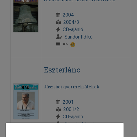
2004
2004/3
CD-ajánló
Sándor Ildikó
=>
Eszterlánc
Jászsági gyermekjátékok
2001
2001/2
CD-ajánló
Kocsán László
=>