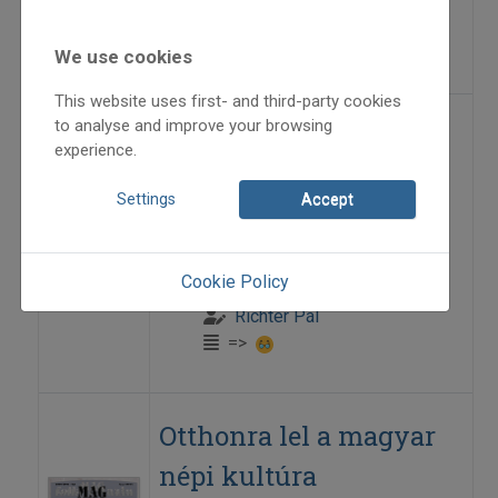
Lenkey Csaba
=>
We use cookies
This website uses first- and third-party cookies
to analyse and improve your browsing
Népzenészképzés a
experience.
Zeneakadémián
Settings
Accept
2006
2006/6
Cookie Policy
intézményismertető
Richter Pál
=>
Otthonra lel a magyar
népi kultúra