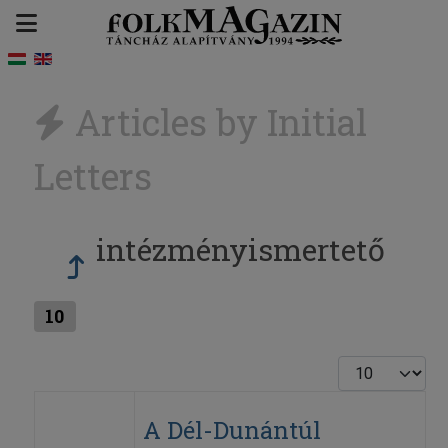
Articles by Initial
Letters
intézményismertető
10
Display #
A Dél-Dunántúl